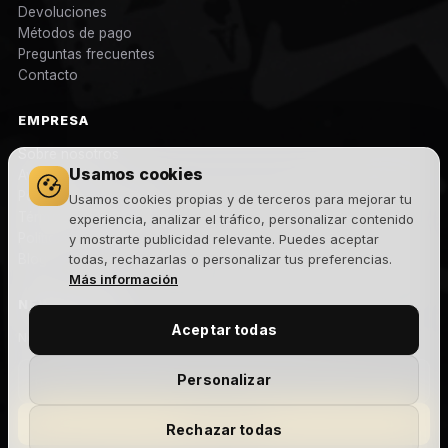
Devoluciones
Métodos de pago
Preguntas frecuentes
Contacto
EMPRESA
Sobre nosotros
Usamos cookies
Aviso legal
Política de privacidad
Usamos cookies propias y de terceros para mejorar tu
Términos y condiciones
experiencia, analizar el tráfico, personalizar contenido
Política de cookies
y mostrarte publicidad relevante. Puedes aceptar
Blog
todas, rechazarlas o personalizar tus preferencias.
Más información
NEWSLETTER
Aceptar todas
Novedades, lanzamientos y ofertas exclusivas. Sin spam.
Personalizar
Suscribirme
Rechazar todas