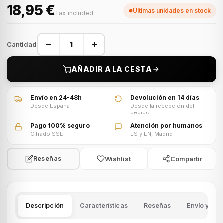
18,95 €
Últimas unidades en stock
Tax included
−
+
Cantidad
AÑADIR A LA CESTA
Envío en 24-48h
Devolución en 14 días
Desde España
Desde la recepción del
pedido
Pago 100% seguro
Atención por humanos
Cifrado SSL
ES y EN, Madrid
Wishlist
Compartir
Reseñas
Descripción
Características
Reseñas
Envío y dev