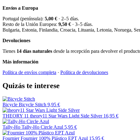
Envíos a Europa
Portugal (península):
5,00 €
· 2–5 días.
Resto de la Unión Europea:
9,50 €
· 3–5 días.
Bulgaria, Estonia, Finlandia, Croacia, Lituania, Letonia, Noruega, S
Devoluciones
Tienes
14 días naturales
desde la recepción para devolver el producto 
Más información
Política de envíos completa
·
Política de devoluciones
Quizás te interese
Bicycle
Bicycle Stitch
9,95 €
THEORY 11
theory11 Star Wars Light Side Silver
16,95 €
Tally-Ho
Tally-Ho Circle Azul
5,95 €
Fournier
Fournier 100% Plástico EPT Azul
15,95 €