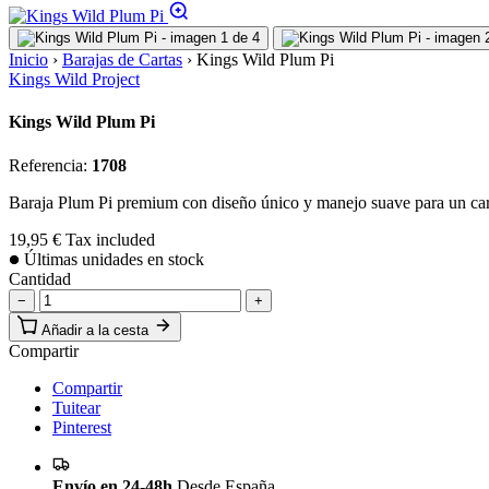
Inicio
›
Barajas de Cartas
›
Kings Wild Plum Pi
Kings Wild Project
Kings Wild Plum Pi
Referencia:
1708
Baraja Plum Pi premium con diseño único y manejo suave para un car
19,95 €
Tax included
Últimas unidades en stock
Cantidad
−
+
Añadir a la cesta
Compartir
Compartir
Tuitear
Pinterest
Envío en 24-48h
Desde España