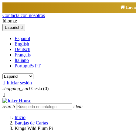
🚚 Enví
Contacta con nosotros
Idioma:
Español

Español
English
Deutsch
Français
Italiano
Português PT

Iniciar sesión
shopping_cart
Cesta
(0)

search
clear
Inicio
Barajas de Cartas
Kings Wild Plum Pi