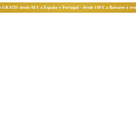
o
GRATIS
desde 60 € a España y Portugal · desde 100 € a Baleares y re