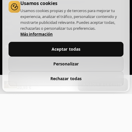
Sobre nosotros
Usamos cookies
Aviso legal
Usamos cookies propias y de terceros para mejorar tu
Política de privacidad
experiencia, analizar el tráfico, personalizar contenido y
Términos y condiciones
mostrarte publicidad relevante. Puedes aceptar todas,
Política de cookies
rechazarlas o personalizar tus preferencias.
Blog
Más información
NEWSLETTER
Aceptar todas
Novedades, lanzamientos y ofertas exclusivas. Sin spam.
Personalizar
Rechazar todas
Samurai Otter Hono Red
Suscribirme
AÑADIR A LA CESTA
20,95 €
Acepto la
política de privacidad
y recibir comunicaciones comerciales.
Text
Add Your Heading
Aviso legal
Privacidad
Cookies
Términos y condiciones
Devoluciones
Envíos
Gestionar cookies
© 2026 The Joker House — Site Factory Digital Agency S.L · NIF