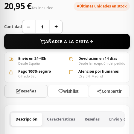
20,95 €
Últimas unidades en stock
Tax included
−
+
Cantidad
AÑADIR A LA CESTA
Envío en 24-48h
Devolución en 14 días
Desde España
Desde la recepción del pedido
Pago 100% seguro
Atención por humanos
Cifrado SSL
ES y EN, Madrid
Wishlist
Compartir
Reseñas
Descripción
Características
Reseñas
Envío y devo