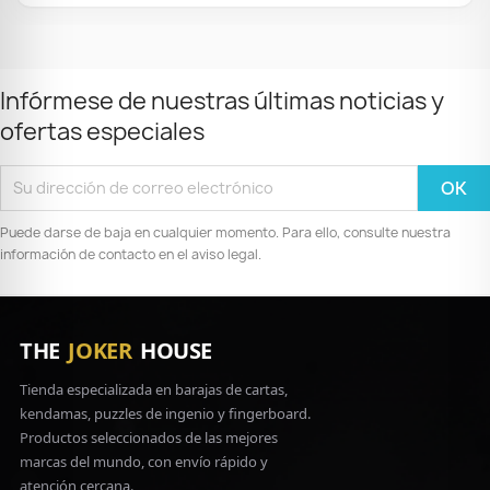
Infórmese de nuestras últimas noticias y
ofertas especiales
Puede darse de baja en cualquier momento. Para ello, consulte nuestra
información de contacto en el aviso legal.
THE
JOKER
HOUSE
Tienda especializada en barajas de cartas,
kendamas, puzzles de ingenio y fingerboard.
Productos seleccionados de las mejores
marcas del mundo, con envío rápido y
atención cercana.