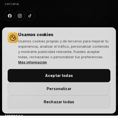
cercana.
TIENDA
Usamos cookies
Barajas de cartas
Usamos cookies propias y de terceros para mejorar tu
Kendamas
experiencia, analizar el tráfico, personalizar contenido
Puzzles
y mostrarte publicidad relevante. Puedes aceptar
Juegos de habilidad
todas, rechazarlas o personalizar tus preferencias.
Fingerboard
Más información
AYUDA
Aceptar todas
Gastos y plazos de envío
Devoluciones
Personalizar
Métodos de pago
Preguntas frecuentes
Rechazar todas
Contacto
EMPRESA