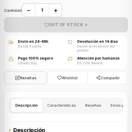
−
+
Cantidad
OUT OF STOCK
Envío en 24-48h
Devolución en 14 días
Desde España
Desde la recepción del
pedido
Pago 100% seguro
Atención por humanos
Cifrado SSL
ES y EN, Madrid
Wishlist
Compartir
Reseñas
Descripción
Características
Reseñas
Envío y dev
Descripción