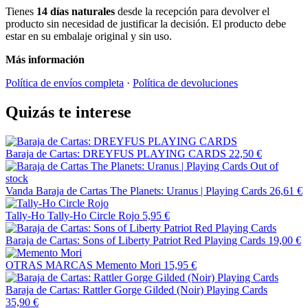
Tienes
14 días naturales
desde la recepción para devolver el
producto sin necesidad de justificar la decisión. El producto debe
estar en su embalaje original y sin uso.
Más información
Política de envíos completa
·
Política de devoluciones
Quizás te interese
Baraja de Cartas: DREYFUS PLAYING CARDS
22,50 €
Out of
stock
Vanda
Baraja de Cartas The Planets: Uranus | Playing Cards
26,61 €
Tally-Ho
Tally-Ho Circle Rojo
5,95 €
Baraja de Cartas: Sons of Liberty Patriot Red Playing Cards
19,00 €
OTRAS MARCAS
Memento Mori
15,95 €
Baraja de Cartas: Rattler Gorge Gilded (Noir) Playing Cards
35,90 €