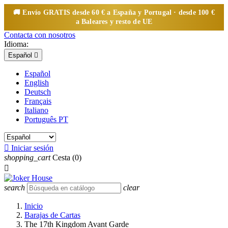
🚚 Envío
GRATIS
desde 60 € a España y Portugal · desde 100 €
a Baleares y resto de UE
Contacta con nosotros
Idioma:
Español

Español
English
Deutsch
Français
Italiano
Português PT

Iniciar sesión
shopping_cart
Cesta
(0)

search
clear
Inicio
Barajas de Cartas
The 17th Kingdom Avant Garde