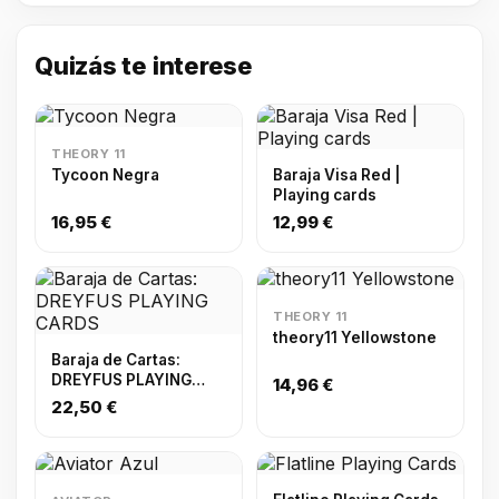
Quizás te interese
THEORY 11
Tycoon Negra
Baraja Visa Red |
Playing cards
16,95 €
12,99 €
THEORY 11
theory11 Yellowstone
Baraja de Cartas:
DREYFUS PLAYING
14,96 €
CARDS
22,50 €