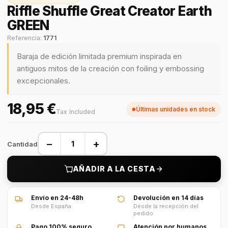
Riffle Shuffle Great Creator Earth
GREEN
Referencia:
1771
Baraja de edición limitada premium inspirada en
antiguos mitos de la creación con foiling y embossing
excepcionales.
18,95 €
Últimas unidades en stock
Tax included
−
+
Cantidad
AÑADIR A LA CESTA
Envío en 24-48h
Devolución en 14 días
Desde España
Desde la recepción del
pedido
Pago 100% seguro
Atención por humanos