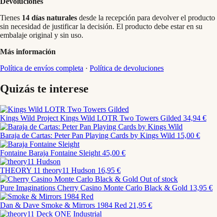
Devoluciones
Tienes
14 días naturales
desde la recepción para devolver el producto
sin necesidad de justificar la decisión. El producto debe estar en su
embalaje original y sin uso.
Más información
Política de envíos completa
·
Política de devoluciones
Quizás te interese
Kings Wild Project
Kings Wild LOTR Two Towers Gilded
34,94 €
Baraja de Cartas: Peter Pan Playing Cards by Kings Wild
15,00 €
Fontaine
Baraja Fontaine Sleight
45,00 €
THEORY 11
theory11 Hudson
16,95 €
Out of stock
Pure Imaginations
Cherry Casino Monte Carlo Black & Gold
13,95 €
Dan & Dave
Smoke & Mirrors 1984 Red
21,95 €