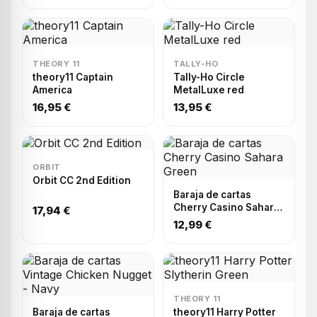
THEORY 11
TALLY-HO
theory11 Captain
Tally-Ho Circle
America
MetalLuxe red
16,95 €
13,95 €
ORBIT
Orbit CC 2nd Edition
Baraja de cartas
Cherry Casino Sahara
17,94 €
Green
12,99 €
THEORY 11
Baraja de cartas
theory11 Harry Potter