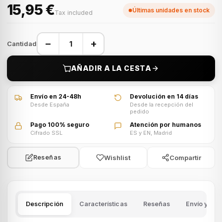
15,95 €
Últimas unidades en stock
Tax included
−
+
Cantidad
AÑADIR A LA CESTA
Envío en 24-48h
Devolución en 14 días
Desde España
Desde la recepción del
pedido
Pago 100% seguro
Atención por humanos
Cifrado SSL
ES y EN, Madrid
Wishlist
Compartir
Reseñas
Descripción
Características
Reseñas
Envío y dev