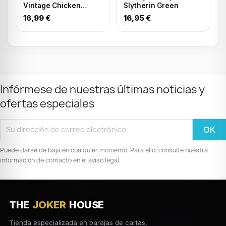
Vintage Chicken
Slytherin Green
Nugget - Navy
16,99 €
16,95 €
Infórmese de nuestras últimas noticias y
ofertas especiales
Puede darse de baja en cualquier momento. Para ello, consulte nuestra
información de contacto en el aviso legal.
THE
JOKER
HOUSE
Tienda especializada en barajas de cartas,