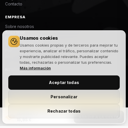
Contacto
EMPRESA
Sobre nosotros
Aviso legal
Usamos cookies
Política de privacidad
Términos y condiciones
Usamos cookies propias y de terceros para mejorar tu
Política de cookies
experiencia, analizar el tráfico, personalizar contenido
Blog
y mostrarte publicidad relevante. Puedes aceptar
todas, rechazarlas o personalizar tus preferencias.
Más información
NEWSLETTER
Novedades, lanzamientos y ofertas exclusivas. Sin spam.
Aceptar todas
Personalizar
Suscribirme
Rechazar todas
Mandala V2
Acepto la
política de privacidad
y recibir comunicaciones
AÑADIR A LA CESTA
15,95 €
comerciales.