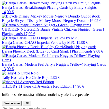
Baraja Cartas: Breakthrough Playing Cards by Emily Sleights
14,99 €
Out of stock
Bicycle
Bicycle Disney Mickey Mouse Negro y Dorado
16,95 €
CHICKEN NUGGETS
Baraja Vintage Chicken Nugget - Green |
Playing cards
17,99 €
Baraja Cartas: CHAO Imperial Yellow by MPC
15,99 €
Baraja Phoenix Deck (Blue) by Card-Shark | Playing cards
9,08 €
Baraja Cartas: Modern Feel Jerry's Nuggets (Yellow) Playing Cards
13,99 €
Tally-Ho
Tally-Ho Circle Rojo
5,95 €
THEORY 11
theory11 Avengers Red Edition
14,96 €
Infórmese de nuestras últimas noticias y ofertas especiales