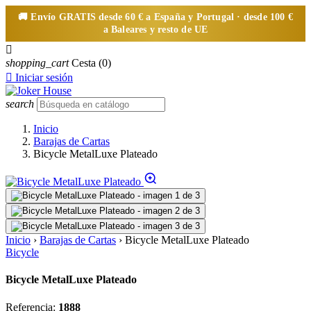
🚚 Envío
GRATIS
desde 60 € a España y Portugal · desde 100 €
a Baleares y resto de UE

shopping_cart
Cesta
(0)

Iniciar sesión
search
Inicio
Barajas de Cartas
Bicycle MetalLuxe Plateado
Inicio
›
Barajas de Cartas
›
Bicycle MetalLuxe Plateado
Bicycle
Bicycle MetalLuxe Plateado
Referencia:
1888