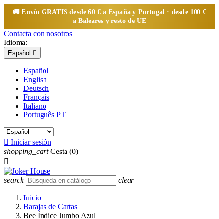
🚚 Envío
GRATIS
desde 60 € a España y Portugal · desde 100 €
a Baleares y resto de UE
Contacta con nosotros
Idioma:
Español

Español
English
Deutsch
Français
Italiano
Português PT

Iniciar sesión
shopping_cart
Cesta
(0)

search
clear
Inicio
Barajas de Cartas
Bee Índice Jumbo Azul