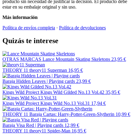
producto sin necesidad de justificar la decisión. El producto debe
estar en su embalaje original y sin uso.
Más información
Política de envíos completa
·
Política de devoluciones
Quizás te interese
OTRAS MARCAS
Lance Mountain Skating Skeletons
23,95 €
THEORY 11
theory11 Superman
16,95 €
Baraja Hidden Leaves | Playing cards
23,99 €
Kings Wild Project
Kings Wild Gilded No.13 Vol.42
35,95 €
Kings Wild Project
Kings Wild No.13 Vol.31
17,94 €
THEORY 11
Baraja Cartas: Harry-Potter-Green-Slytherin
10,99 €
Baraja Visa Red | Playing cards
12,99 €
THEORY 11
theory11 Spider-Man
16,95 €