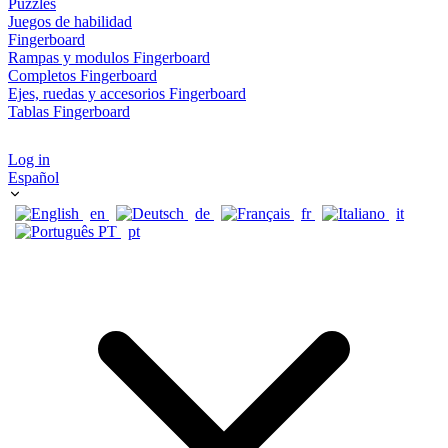
Puzzles
Juegos de habilidad
Fingerboard
Rampas y modulos Fingerboard
Completos Fingerboard
Ejes, ruedas y accesorios Fingerboard
Tablas Fingerboard
Log in
Español
en
de
fr
it
pt