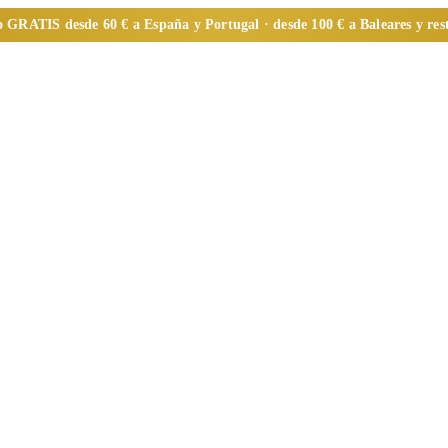
o
GRATIS
desde 60 € a España y Portugal · desde 100 € a Baleares y re