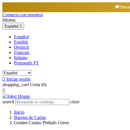
🚚 Enví
Contacta con nosotros
Idioma:
Español

Español
English
Deutsch
Français
Italiano
Português PT

Iniciar sesión
shopping_cart
Cesta
(0)

search
clear
Inicio
Barajas de Cartas
Gemini Casino Phthalo Green