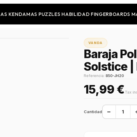
JAS
KENDAMAS
PUZZLES
HABILIDAD
FINGERBOARDS
M
VANDA
Baraja Pol
Solstice |
Referencia:
850-JH20
15,99 €
Tax in
−
Cantidad
VÍDEO · Ver vídeo del 