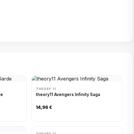
THEORY 11
de
theory11 Avengers Infinity Saga
14,96 €
THEORY 11