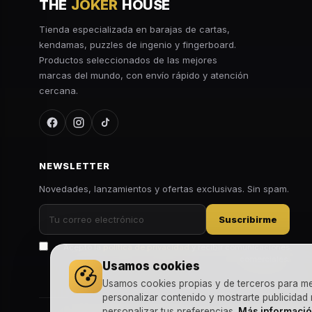
THE
JOKER
HOUSE
Tienda especializada en barajas de cartas,
kendamas, puzzles de ingenio y fingerboard.
Productos seleccionados de las mejores
marcas del mundo, con envío rápido y atención
cercana.
NEWSLETTER
Novedades, lanzamientos y ofertas exclusivas. Sin spam.
Suscribirme
Acepto la
política de privacidad
y recibir comunicaciones
comerciales.
Usamos cookies
Usamos cookies propias y de terceros para mejo
personalizar contenido y mostrarte publicidad
personalizar tus preferencias.
Más informaci