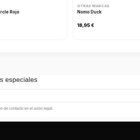
OTRAS MARCAS
ircle Rojo
Nomo Duck
18,95 €
as especiales
 de contacto en el aviso legal.