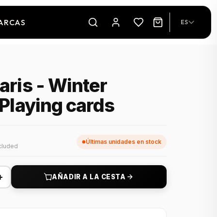
ARCAS
ES
aris - Winter
 Playing cards
Últimas unidades en stock
cluded
+
AÑADIR A LA CESTA
producto