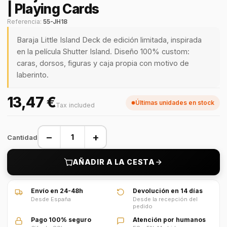
| Playing Cards
Referencia:
55-JH18
Baraja Little Island Deck de edición limitada, inspirada
en la película Shutter Island. Diseño 100% custom:
caras, dorsos, figuras y caja propia con motivo de
laberinto.
13,47 €
Últimas unidades en stock
Tax included
−
+
Cantidad
AÑADIR A LA CESTA
Envío en 24-48h
Devolución en 14 días
Desde España
Desde la recepción del
pedido
Pago 100% seguro
Atención por humanos