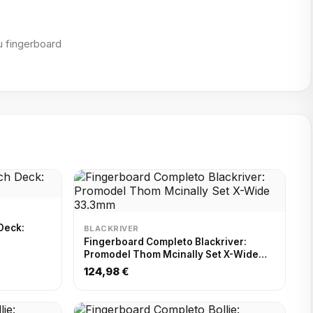
u fingerboard
Deck:
BLACKRIVER
Fingerboard Completo Blackriver:
Promodel Thom Mcinally Set X-Wide
33.3mm
124,98 €