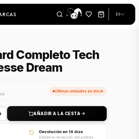
ARCAS
ES
ard Completo Tech
nesse Dream
Últimas unidades en stock
ded
+
AÑADIR A LA CESTA
Devolución en 14 días
Desde la recepción del pedido