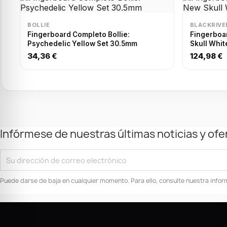
BOLLIE
BLACKRIVE
Fingerboard Completo Bollie:
Fingerboard
Psychedelic Yellow Set 30.5mm
Skull Whi
34,36 €
124,98 €
Infórmese de nuestras últimas noticias y ofe
Puede darse de baja en cualquier momento. Para ello, consulte nuestra inform