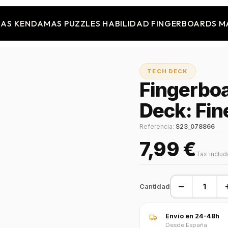
JAS
KENDAMAS
PUZZLES
HABILIDAD
FINGERBOARDS
M
TECH DECK
Fingerbo
Deck: Fi
Referencia:
S23_078866
7,99 €
Tax inclu
−
Cantidad
Envío en 24-48h
Desde España