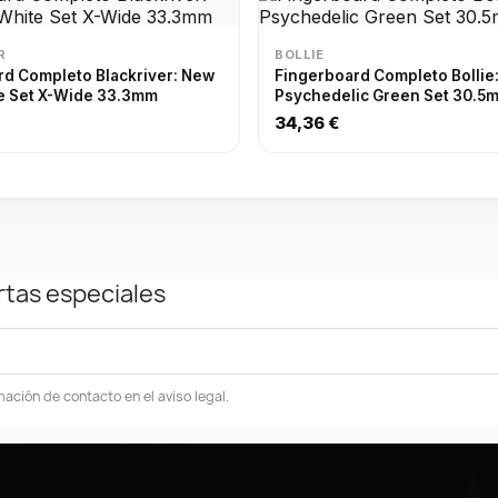
R
BOLLIE
 Completo Blackriver: New
Fingerboard Completo Bollie
te Set X-Wide 33.3mm
Psychedelic Green Set 30.5
34,36 €
rtas especiales
ación de contacto en el aviso legal.