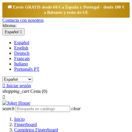
🚚 Envío
GRATIS
desde 60 € a España y Portugal · desde 100 €
a Baleares y resto de UE
Contacta con nosotros
Idioma:
Español

Español
English
Deutsch
Français
Italiano
Português PT

Iniciar sesión
shopping_cart
Cesta
(0)

search
clear
Inicio
Fingerboard
Completos Fingerboard