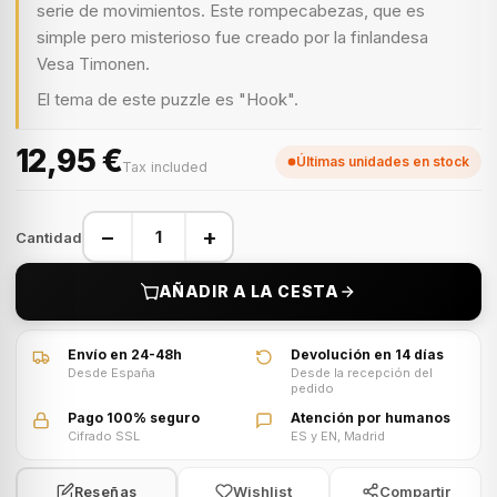
serie de movimientos. Este rompecabezas, que es
simple pero misterioso fue creado por la finlandesa
Vesa Timonen.
El tema de este puzzle es "Hook".
12,95 €
Últimas unidades en stock
Tax included
−
+
Cantidad
AÑADIR A LA CESTA
Envío en 24-48h
Devolución en 14 días
Desde España
Desde la recepción del
pedido
Pago 100% seguro
Atención por humanos
Cifrado SSL
ES y EN, Madrid
Wishlist
Compartir
Reseñas