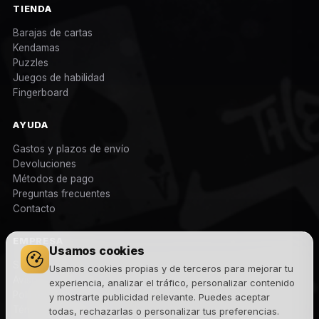
TIENDA
Barajas de cartas
Kendamas
Puzzles
Juegos de habilidad
Fingerboard
AYUDA
Gastos y plazos de envío
Devoluciones
Métodos de pago
Preguntas frecuentes
Contacto
EMPRESA
Usamos cookies
Sobre nosotros
Usamos cookies propias y de terceros para mejorar tu
Aviso legal
experiencia, analizar el tráfico, personalizar contenido
Política de privacidad
y mostrarte publicidad relevante. Puedes aceptar
Términos y condiciones
todas, rechazarlas o personalizar tus preferencias.