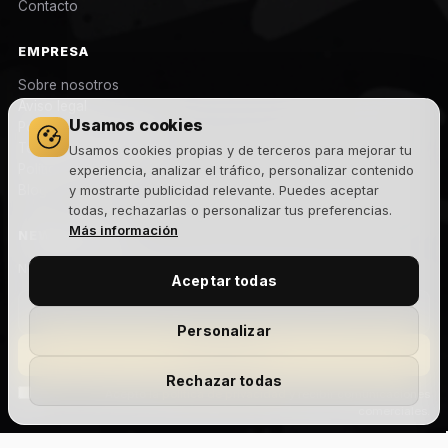
Contacto
EMPRESA
Sobre nosotros
Aviso legal
Usamos cookies
Política de privacidad
Términos y condiciones
Usamos cookies propias y de terceros para mejorar tu
Política de cookies
experiencia, analizar el tráfico, personalizar contenido
Blog
y mostrarte publicidad relevante. Puedes aceptar
todas, rechazarlas o personalizar tus preferencias.
Más información
NEWSLETTER
Novedades, lanzamientos y ofertas exclusivas. Sin spam.
Aceptar todas
Personalizar
Suscribirme
Rechazar todas
Acepto la
política de privacidad
y recibir comunicaciones
comerciales.