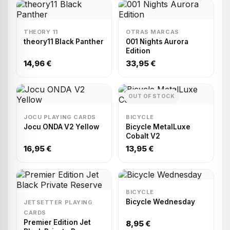
THEORY 11
OTRAS MARCAS
theory11 Black Panther
001 Nights Aurora
Edition
14,96 €
33,95 €
OUT OF STOCK
JOCU PLAYING CARDS
BICYCLE
Jocu ONDA V2 Yellow
Bicycle MetalLuxe
Cobalt V2
16,95 €
13,95 €
BICYCLE
Bicycle Wednesday
JETSETTER PLAYING
CARDS
Premier Edition Jet
8,95 €