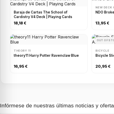
NEW DECK 
Baraja de Cartas The School of
NDO Broke
Cardistry V4 Deck | Playing Cards
18,18 €
13,95 €
OUT OF ST
THEORY 11
BICYCLE
theory11 Harry Potter Ravenclaw Blue
Bicycle Sl
16,95 €
20,95 €
Infórmese de nuestras últimas noticias y ofert