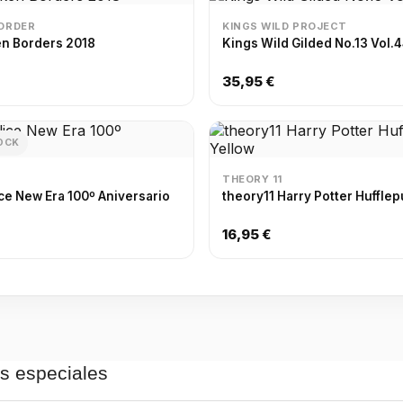
ORDER
KINGS WILD PROJECT
n Borders 2018
Kings Wild Gilded No.13 Vol.
35,95 €
OCK
THEORY 11
ice New Era 100º Aniversario
theory11 Harry Potter Hufflep
16,95 €
as especiales