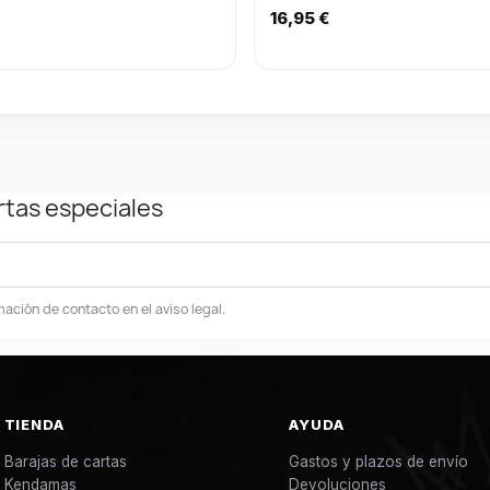
16,95 €
rtas especiales
ación de contacto en el aviso legal.
TIENDA
AYUDA
Barajas de cartas
Gastos y plazos de envío
Kendamas
Devoluciones