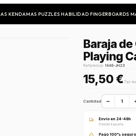
JAS
KENDAMAS
PUZZLES
HABILIDAD
FINGERBOARDS
M
Baraja de
Playing C
Referencia:
1446-JH23
15,50 €
Tax in
−
Cantidad
Envío en 24-48h
Desde España
Pago 100% seguro