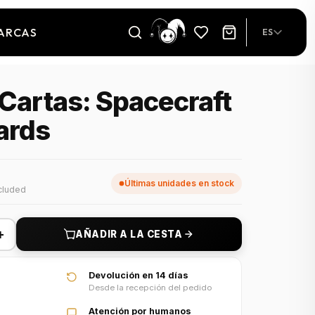
ARCAS
ES
 Cartas: Spacecraft
ards
Últimas unidades en stock
cluded
+
AÑADIR A LA CESTA
Devolución en 14 días
Desde la recepción del pedido
Atención por humanos