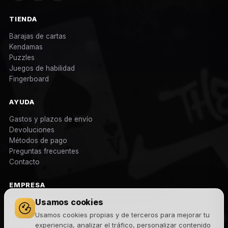
TIENDA
Barajas de cartas
Kendamas
Puzzles
Juegos de habilidad
Fingerboard
AYUDA
Gastos y plazos de envío
Devoluciones
Métodos de pago
Preguntas frecuentes
Contacto
EMPRESA
Usamos cookies
Sobre nosotros
Aviso legal
Usamos cookies propias y de terceros para mejorar tu
Política de privacidad
experiencia, analizar el tráfico, personalizar contenido