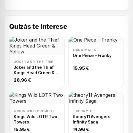
Quizás te interese
CARD MAFIA
One Piece – Franky
JOKER AND THE THIEF
Joker and the Thief
15,95 €
Kings Head Green &
Yellow
28,96 €
KINGS WILD PROJECT
THEORY 11
Kings Wild LOTR Two
theory11 Avengers
Towers
Infinity Saga
15,95 €
14,96 €