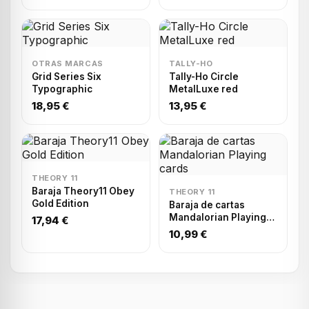
OTRAS MARCAS
TALLY-HO
Grid Series Six
Tally-Ho Circle
Typographic
MetalLuxe red
18,95 €
13,95 €
THEORY 11
Baraja Theory11 Obey
THEORY 11
Gold Edition
Baraja de cartas
Mandalorian Playing
17,94 €
cards
10,99 €