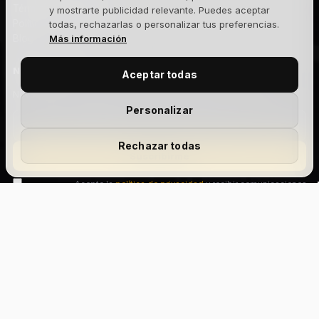
Términos y condiciones
y mostrarte publicidad relevante. Puedes aceptar
Política de cookies
todas, rechazarlas o personalizar tus preferencias.
Blog
Más información
NEWSLETTER
Aceptar todas
Novedades, lanzamientos y ofertas exclusivas. Sin spam.
Personalizar
Rechazar todas
Suscribirme
Acepto la
política de privacidad
y recibir comunicaciones
comerciales.
Add Your Heading
Text
Aviso legal
Privacidad
Cookies
Términos y condiciones
Devoluciones
Envíos
Gestionar cookies
© 2026 The Joker House — Site Factory Digital Agency S.L · NIF
B88047444