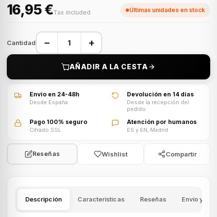
16,95 €
Últimas unidades en stock
Tax included
−
+
Cantidad
AÑADIR A LA CESTA
Envío en 24-48h
Devolución en 14 días
Desde España
Desde la recepción del
pedido
Pago 100% seguro
Atención por humanos
Cifrado SSL
ES y EN, Madrid
Wishlist
Compartir
Reseñas
Descripción
Características
Reseñas
Envío y dev