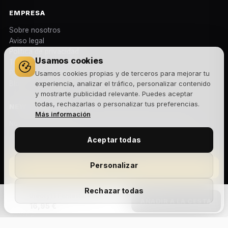
EMPRESA
Sobre nosotros
Aviso legal
Política de privacidad
Usamos cookies
Términos y condiciones
Política de cookies
Usamos cookies propias y de terceros para mejorar tu
Blog
experiencia, analizar el tráfico, personalizar contenido
y mostrarte publicidad relevante. Puedes aceptar
todas, rechazarlas o personalizar tus preferencias.
NEWSLETTER
Más información
Novedades, lanzamientos y ofertas exclusivas. Sin spam.
Aceptar todas
Personalizar
Suscribirme
Acepto la
política de privacidad
y recibir comunicaciones
Rechazar todas
theory11 Fantastic Four
comerciales.
AÑADIR A LA CESTA
16,95 €