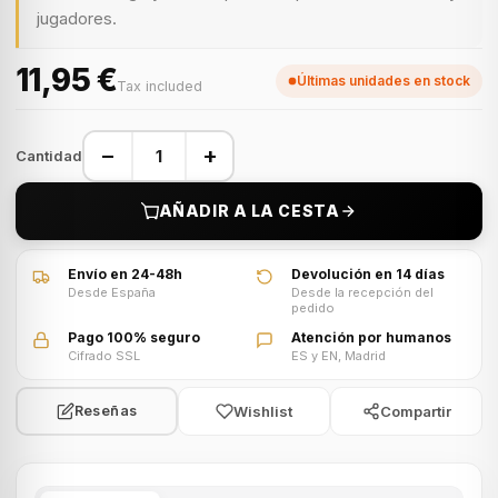
jugadores.
11,95 €
Últimas unidades en stock
Tax included
−
+
Cantidad
AÑADIR A LA CESTA
Envío en 24-48h
Devolución en 14 días
Desde España
Desde la recepción del
pedido
Pago 100% seguro
Atención por humanos
Cifrado SSL
ES y EN, Madrid
Wishlist
Compartir
Reseñas