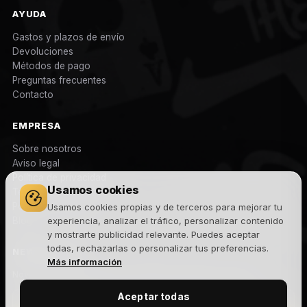
AYUDA
Gastos y plazos de envío
Devoluciones
Métodos de pago
Preguntas frecuentes
Contacto
EMPRESA
Sobre nosotros
Aviso legal
Política de privacidad
Usamos cookies
Términos y condiciones
Política de cookies
Usamos cookies propias y de terceros para mejorar tu
Blog
experiencia, analizar el tráfico, personalizar contenido
y mostrarte publicidad relevante. Puedes aceptar
todas, rechazarlas o personalizar tus preferencias.
NEWSLETTER
Más información
Novedades, lanzamientos y ofertas exclusivas. Sin spam.
Aceptar todas