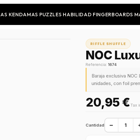
JAS
KENDAMAS
PUZZLES
HABILIDAD
FINGERBOARDS
M
RIFFLE SHUFFLE
NOC Luxur
Referencia:
1674
Baraja exclusiva NOC L
unidades, con foil pre
20,95 €
Tax 
−
Cantidad