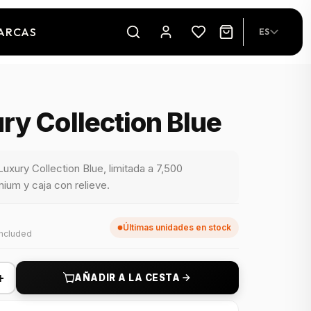
ARCAS
ES
y Collection Blue
uxury Collection Blue, limitada a 7,500
mium y caja con relieve.
Últimas unidades en stock
included
+
AÑADIR A LA CESTA