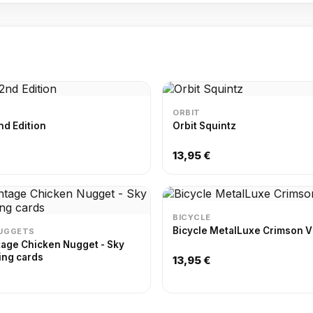
ORBIT
nd Edition
Orbit Squintz
13,95 €
BICYCLE
Bicycle MetalLuxe Crimson 
NUGGETS
tage Chicken Nugget - Sky
ying cards
13,95 €