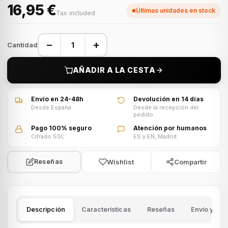
16,95 €
Últimas unidades en stock
Tax included
−
+
Cantidad
AÑADIR A LA CESTA
Envío en 24-48h
Devolución en 14 días
Desde España
Desde la recepción del
pedido
Pago 100% seguro
Atención por humanos
Cifrado SSL
ES y EN, Madrid
Wishlist
Compartir
Reseñas
Descripción
Características
Reseñas
Envío y dev