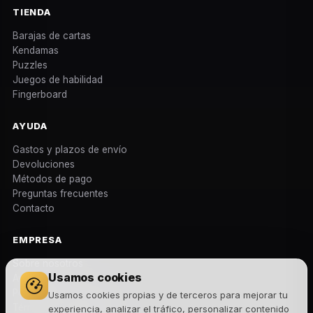
TIENDA
Barajas de cartas
Kendamas
Puzzles
Juegos de habilidad
Fingerboard
AYUDA
Gastos y plazos de envío
Devoluciones
Métodos de pago
Preguntas frecuentes
Contacto
EMPRESA
Sobre nosotros
Usamos cookies
Aviso legal
Política de privacidad
Usamos cookies propias y de terceros para mejorar tu
Términos y condiciones
experiencia, analizar el tráfico, personalizar contenido