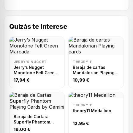
Quizás te interese
JERRY'S NUGGET
THEORY 11
Jerry’s Nugget
Baraja de cartas
Monotone Felt Green
Mandalorian Playing
Marcada
cards
17,94 €
10,99 €
THEORY 11
theory11 Medallion
Baraja de Cartas:
Superfly Phantom
12,95 €
Playing Cards by
19,00 €
Gemini