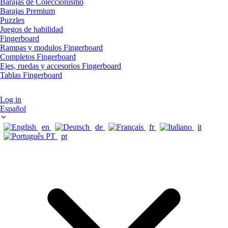
Barajas de Coleccionismo
Barajas Premium
Puzzles
Juegos de habilidad
Fingerboard
Rampas y modulos Fingerboard
Completos Fingerboard
Ejes, ruedas y accesorios Fingerboard
Tablas Fingerboard
Log in
Español
en
de
fr
it
pt