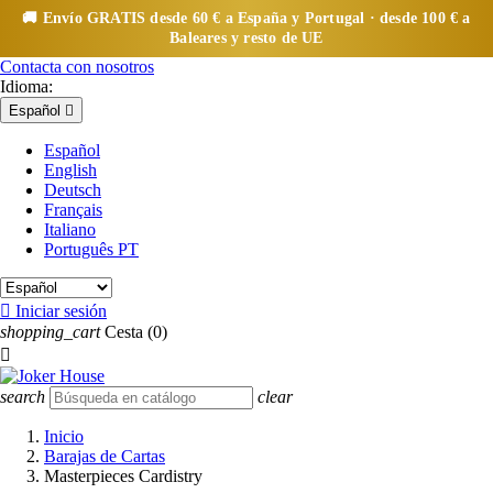
🚚 Envío
GRATIS
desde 60 € a España y Portugal · desde 100 € a
Baleares y resto de UE
Contacta con nosotros
Idioma:
Español

Español
English
Deutsch
Français
Italiano
Português PT

Iniciar sesión
shopping_cart
Cesta
(0)

search
clear
Inicio
Barajas de Cartas
Masterpieces Cardistry