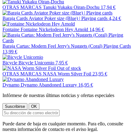
OTRAS MARCAS
Tanuki Yukaku Oiran-Dochu
17,94 €
Baraja Cards Aviator Poker size (Blue) | Playing cards
4,24 €
Fontaine
Fontaine Nickelodeon Hey Arnold
14,96 €
Baraja Cartas: Modern Feel Jerry's Nuggets (Coral) Playing Cards
13,99 €
Bicycle
Bicycle Unicornio
7,95 €
Out of stock
OTRAS MARCAS
NASA Worm Silver Foil
23,95 €
Dynamo
Dynamo Abandoned Luxury
16,95 €
Infórmese de nuestras últimas noticias y ofertas especiales
Puede darse de baja en cualquier momento. Para ello, consulte
nuestra información de contacto en el aviso legal.