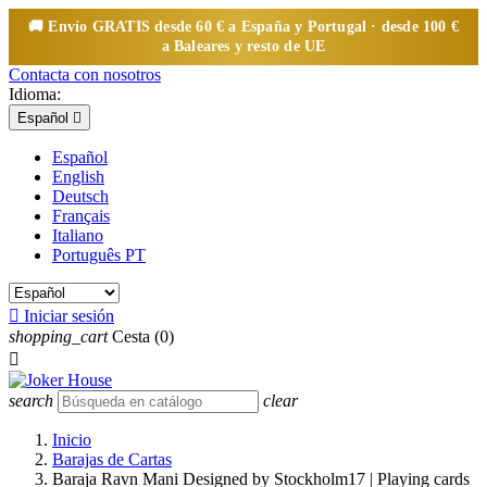
🚚 Envío
GRATIS
desde 60 € a España y Portugal · desde 100 €
a Baleares y resto de UE
Contacta con nosotros
Idioma:
Español

Español
English
Deutsch
Français
Italiano
Português PT

Iniciar sesión
shopping_cart
Cesta
(0)

search
clear
Inicio
Barajas de Cartas
Baraja Ravn Mani Designed by Stockholm17 | Playing cards