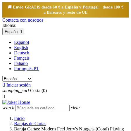
🚚 Envío
GRATIS
desde 60 € a España y Portugal · desde 100 €
a Baleares y resto de UE
Contacta con nosotros
Idioma:
Español

Español
English
Deutsch
Français
Italiano
Português PT

Iniciar sesión
shopping_cart
Cesta
(0)

search
clear
Inicio
Barajas de Cartas
Baraja Cartas: Modern Feel Jerry's Nuggets (Coral) Playing