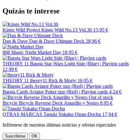
Quizás te interese
Kings Wild Project
Kings Wild No.13 Vol.36
15,95 €
Dan & Dave
Dan & Dave Ultimate Deck
28,96 €
808 Magic
Night Market Day
18,95 €
THEORY 11
Baraja Star Wars Light Side (Blue) | Playing cards
12,99 €
THEORY 11
theory11 Rick & Morty
16,95 €
Baraja Cards Aviator Poker size (Red) | Playing cards
4,24 €
Out of stock
Bicycle
Bicycle Reverse Deck Amarillo y Negro
8,95 €
OTRAS MARCAS
Tanuki Yukaku Oiran-Dochu
17,94 €
Infórmese de nuestras últimas noticias y ofertas especiales