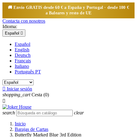
🚚 Envío
GRATIS
desde 60 € a España y Portugal · desde 100 €
a Baleares y resto de UE
Contacta con nosotros
Idioma:
Español

Español
English
Deutsch
Français
Italiano
Português PT

Iniciar sesión
shopping_cart
Cesta
(0)

search
clear
Inicio
Barajas de Cartas
Butterfly Marked Blue 3rd Edition