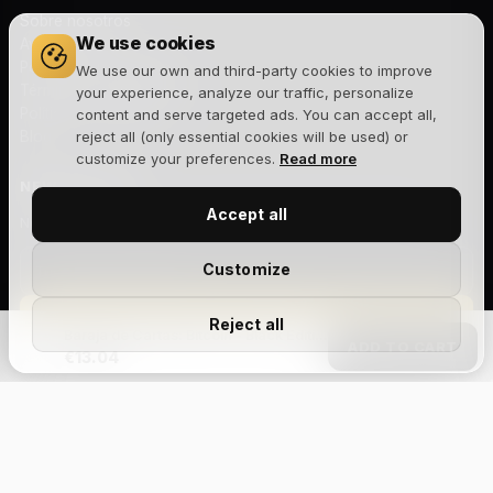
Sobre nosotros
We use cookies
Aviso legal
Política de privacidad
We use our own and third-party cookies to improve
Términos y condiciones
your experience, analyze our traffic, personalize
Política de cookies
content and serve targeted ads. You can accept all,
Blog
reject all (only essential cookies will be used) or
customize your preferences.
Read more
NEWSLETTER
Accept all
Novedades, lanzamientos y ofertas exclusivas. Sin spam.
Customize
Suscribirme
Reject all
Baraja de Cartas: Bitcoin - Black Edition
ADD TO CART
€13.04
Acepto la
política de privacidad
y recibir comunicaciones
comerciales.
Size Chart
Aviso legal
Privacidad
Cookies
Términos y condiciones
Devoluciones