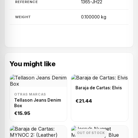
1365-JH22
REFERENCE
0.100000 kg
WEIGHT
You might like
Baraja de Cartas: Elvis
OTRAS MARCAS
Tellason Jeans Denim
€21.44
Box
€15.95
OUT OF STOCK