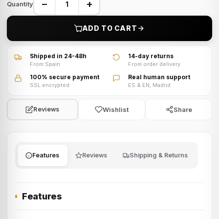
−
+
Quantity
ADD TO CART
Shipped in 24-48h
14-day returns
From Spain
From order delivery
100% secure payment
Real human support
SSL encrypted
ES & EN, Madrid
Wishlist
Share
Reviews
Features
Reviews
Shipping & Returns
Features