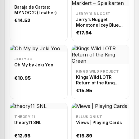
Baraja de Cartas:
MYNOC 2: (Leather)
JERRY'S NUGGET
Jerry’s Nugget
€14.52
Monotone Icey Blue
Markiert – Spielkarten
€17.94
JEKI YOO
Oh My by Jeki Yoo
KINGS WILD PROJECT
Kings Wild LOTR
€10.95
Return of the King
Green
€15.95
THEORY 11
ELLUSIONIST
theory11 SNL
Views | Playing Cards
€12.95
€15.89