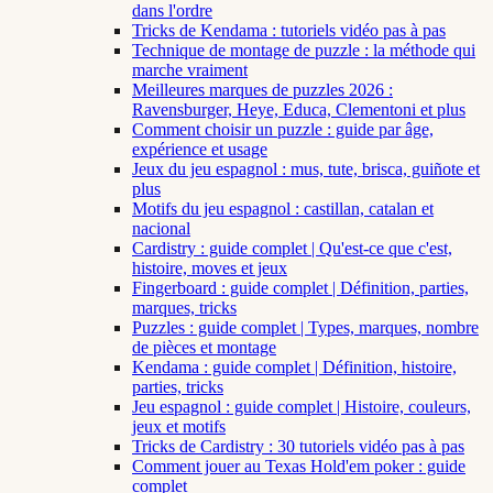
dans l'ordre
Tricks de Kendama : tutoriels vidéo pas à pas
Technique de montage de puzzle : la méthode qui
marche vraiment
Meilleures marques de puzzles 2026 :
Ravensburger, Heye, Educa, Clementoni et plus
Comment choisir un puzzle : guide par âge,
expérience et usage
Jeux du jeu espagnol : mus, tute, brisca, guiñote et
plus
Motifs du jeu espagnol : castillan, catalan et
nacional
Cardistry : guide complet | Qu'est-ce que c'est,
histoire, moves et jeux
Fingerboard : guide complet | Définition, parties,
marques, tricks
Puzzles : guide complet | Types, marques, nombre
de pièces et montage
Kendama : guide complet | Définition, histoire,
parties, tricks
Jeu espagnol : guide complet | Histoire, couleurs,
jeux et motifs
Tricks de Cardistry : 30 tutoriels vidéo pas à pas
Comment jouer au Texas Hold'em poker : guide
complet