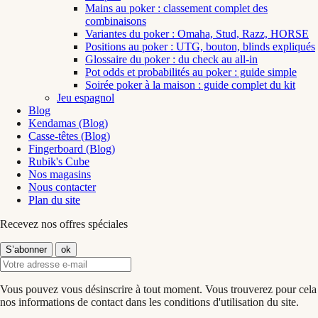
Mains au poker : classement complet des
combinaisons
Variantes du poker : Omaha, Stud, Razz, HORSE
Positions au poker : UTG, bouton, blinds expliqués
Glossaire du poker : du check au all-in
Pot odds et probabilités au poker : guide simple
Soirée poker à la maison : guide complet du kit
Jeu espagnol
Blog
Kendamas (Blog)
Casse-têtes (Blog)
Fingerboard (Blog)
Rubik's Cube
Nos magasins
Nous contacter
Plan du site
Recevez nos offres spéciales
Vous pouvez vous désinscrire à tout moment. Vous trouverez pour cela
nos informations de contact dans les conditions d'utilisation du site.