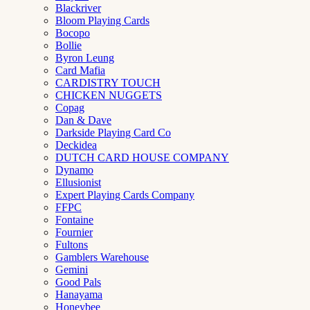
Blackriver
Bloom Playing Cards
Bocopo
Bollie
Byron Leung
Card Mafia
CARDISTRY TOUCH
CHICKEN NUGGETS
Copag
Dan & Dave
Darkside Playing Card Co
Deckidea
DUTCH CARD HOUSE COMPANY
Dynamo
Ellusionist
Expert Playing Cards Company
FFPC
Fontaine
Fournier
Fultons
Gamblers Warehouse
Gemini
Good Pals
Hanayama
Honeybee