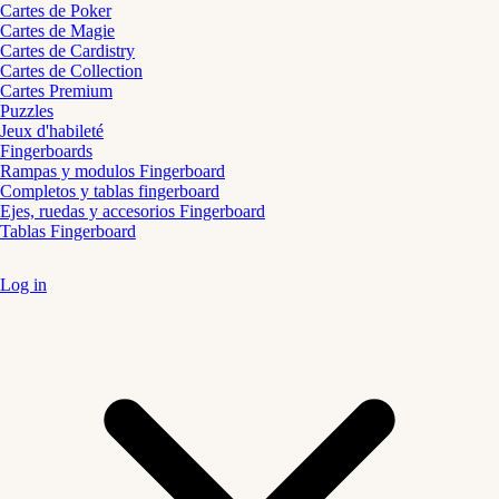
Cartes de Poker
Cartes de Magie
Cartes de Cardistry
Cartes de Collection
Cartes Premium
Puzzles
Jeux d'habileté
Fingerboards
Rampas y modulos Fingerboard
Completos y tablas fingerboard
Ejes, ruedas y accesorios Fingerboard
Tablas Fingerboard
Log in