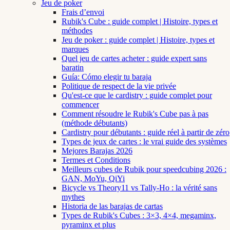
Jeu de poker
Frais d’envoi
Rubik's Cube : guide complet | Histoire, types et
méthodes
Jeu de poker : guide complet | Histoire, types et
marques
Quel jeu de cartes acheter : guide expert sans
baratin
Guía: Cómo elegir tu baraja
Politique de respect de la vie privée
Qu'est-ce que le cardistry : guide complet pour
commencer
Comment résoudre le Rubik's Cube pas à pas
(méthode débutants)
Cardistry pour débutants : guide réel à partir de zéro
Types de jeux de cartes : le vrai guide des systèmes
Mejores Barajas 2026
Termes et Conditions
Meilleurs cubes de Rubik pour speedcubing 2026 :
GAN, MoYu, QiYi
Bicycle vs Theory11 vs Tally-Ho : la vérité sans
mythes
Historia de las barajas de cartas
Types de Rubik's Cubes : 3×3, 4×4, megaminx,
pyraminx et plus