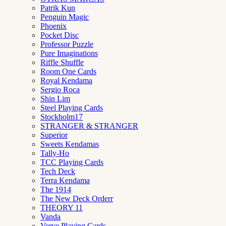
Patrik Kun
Penguin Magic
Phoenix
Pocket Disc
Professor Puzzle
Pure Imaginations
Riffle Shuffle
Room One Cards
Royal Kendama
Sergio Roca
Shin Lim
Steel Playing Cards
Stockholm17
STRANGER & STRANGER
Superior
Sweets Kendamas
Tally-Ho
TCC Playing Cards
Tech Deck
Terra Kendama
The 1914
The New Deck Orderr
THEORY 11
Vanda
Verve Playing Cards