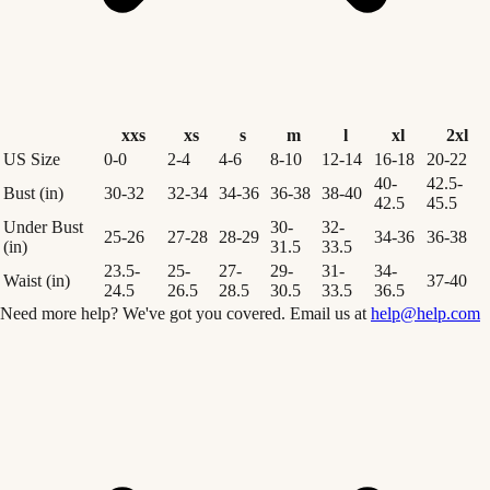
xxs
xs
s
m
l
xl
2xl
US Size
0-0
2-4
4-6
8-10
12-14
16-18
20-22
40-
42.5-
Bust (in)
30-32
32-34
34-36
36-38
38-40
42.5
45.5
Under Bust
30-
32-
25-26
27-28
28-29
34-36
36-38
(in)
31.5
33.5
23.5-
25-
27-
29-
31-
34-
Waist (in)
37-40
24.5
26.5
28.5
30.5
33.5
36.5
Need more help? We've got you covered. Email us at
help@help.com