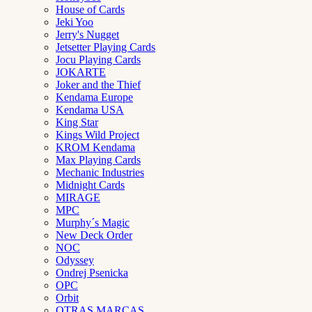
House of Cards
Jeki Yoo
Jerry's Nugget
Jetsetter Playing Cards
Jocu Playing Cards
JOKARTE
Joker and the Thief
Kendama Europe
Kendama USA
King Star
Kings Wild Project
KROM Kendama
Max Playing Cards
Mechanic Industries
Midnight Cards
MIRAGE
MPC
Murphy´s Magic
New Deck Order
NOC
Odyssey
Ondrej Psenicka
OPC
Orbit
OTRAS MARCAS