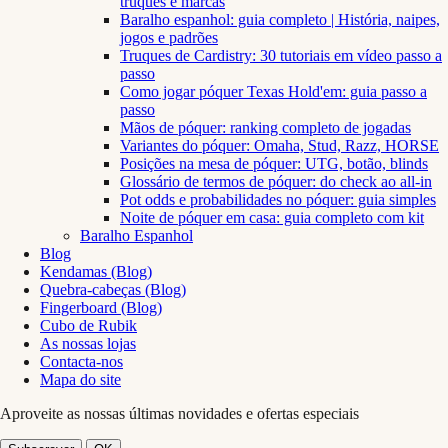
truques e marcas
Baralho espanhol: guia completo | História, naipes,
jogos e padrões
Truques de Cardistry: 30 tutoriais em vídeo passo a
passo
Como jogar póquer Texas Hold'em: guia passo a
passo
Mãos de póquer: ranking completo de jogadas
Variantes do póquer: Omaha, Stud, Razz, HORSE
Posições na mesa de póquer: UTG, botão, blinds
Glossário de termos de póquer: do check ao all-in
Pot odds e probabilidades no póquer: guia simples
Noite de póquer em casa: guia completo com kit
Baralho Espanhol
Blog
Kendamas (Blog)
Quebra-cabeças (Blog)
Fingerboard (Blog)
Cubo de Rubik
As nossas lojas
Contacta-nos
Mapa do site
Aproveite as nossas últimas novidades e ofertas especiais