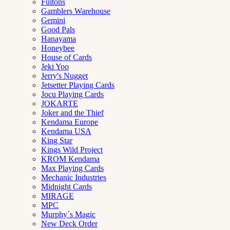
Fultons
Gamblers Warehouse
Gemini
Good Pals
Hanayama
Honeybee
House of Cards
Jeki Yoo
Jerry's Nugget
Jetsetter Playing Cards
Jocu Playing Cards
JOKARTE
Joker and the Thief
Kendama Europe
Kendama USA
King Star
Kings Wild Project
KROM Kendama
Max Playing Cards
Mechanic Industries
Midnight Cards
MIRAGE
MPC
Murphy´s Magic
New Deck Order