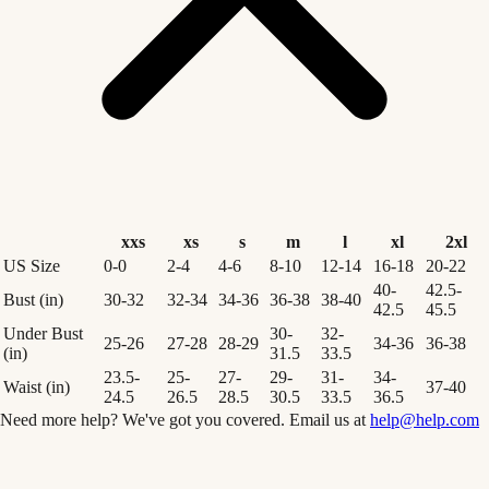
xxs
xs
s
m
l
xl
2xl
US Size
0-0
2-4
4-6
8-10
12-14
16-18
20-22
40-
42.5-
Bust (in)
30-32
32-34
34-36
36-38
38-40
42.5
45.5
Under Bust
30-
32-
25-26
27-28
28-29
34-36
36-38
(in)
31.5
33.5
23.5-
25-
27-
29-
31-
34-
Waist (in)
37-40
24.5
26.5
28.5
30.5
33.5
36.5
Need more help? We've got you covered. Email us at
help@help.com