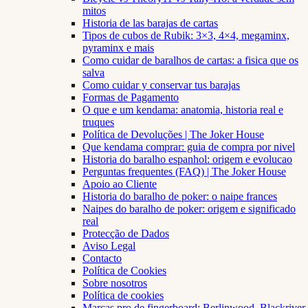
mitos
Historia de las barajas de cartas
Tipos de cubos de Rubik: 3×3, 4×4, megaminx,
pyraminx e mais
Como cuidar de baralhos de cartas: a fisica que os
salva
Como cuidar y conservar tus barajas
Formas de Pagamento
O que e um kendama: anatomia, historia real e
truques
Política de Devoluções | The Joker House
Que kendama comprar: guia de compra por nivel
Historia do baralho espanhol: origem e evolucao
Perguntas frequentes (FAQ) | The Joker House
Apoio ao Cliente
Historia do baralho de poker: o naipe frances
Naipes do baralho de poker: origem e significado
real
Protecção de Dados
Aviso Legal
Contacto
Política de Cookies
Sobre nosotros
Política de cookies
Marcas pro de fingerboard: Berlinwood, Blackriver,