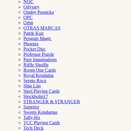
NOC
Odyssey
Ondrej Psenicka
OPC
Orbit
OTRAS MARCAS
Patrik Kun
Penguin Magic
Phoenix
Pocket Disc
Professor Puzzle
Pure Imaginations
Riffle Shuffle
Room One Cards
Royal Kendama
Sergio Roca
Shin Lim
Steel Playing Cards
Stockholm17
STRANGER & STRANGER
Superior
Sweets Kendamas
Tally-Ho
TCC Playing Cards
Tech Deck