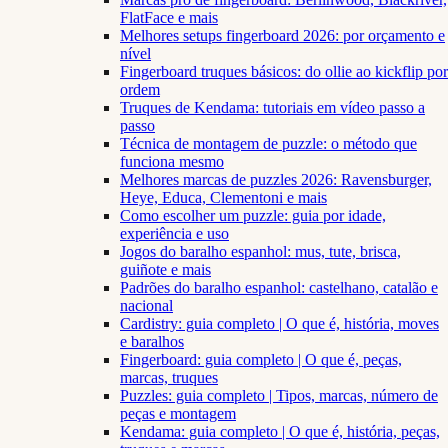
FlatFace e mais
Melhores setups fingerboard 2026: por orçamento e
nível
Fingerboard truques básicos: do ollie ao kickflip por
ordem
Truques de Kendama: tutoriais em vídeo passo a
passo
Técnica de montagem de puzzle: o método que
funciona mesmo
Melhores marcas de puzzles 2026: Ravensburger,
Heye, Educa, Clementoni e mais
Como escolher um puzzle: guia por idade,
experiência e uso
Jogos do baralho espanhol: mus, tute, brisca,
guiñote e mais
Padrões do baralho espanhol: castelhano, catalão e
nacional
Cardistry: guia completo | O que é, história, moves
e baralhos
Fingerboard: guia completo | O que é, peças,
marcas, truques
Puzzles: guia completo | Tipos, marcas, número de
peças e montagem
Kendama: guia completo | O que é, história, peças,