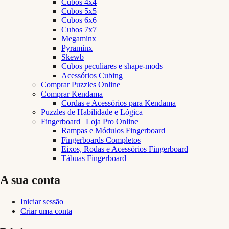
Cubos 4x4
Cubos 5x5
Cubos 6x6
Cubos 7x7
Megaminx
Pyraminx
Skewb
Cubos peculiares e shape-mods
Acessórios Cubing
Comprar Puzzles Online
Comprar Kendama
Cordas e Acessórios para Kendama
Puzzles de Habilidade e Lógica
Fingerboard | Loja Pro Online
Rampas e Módulos Fingerboard
Fingerboards Completos
Eixos, Rodas e Acessórios Fingerboard
Tábuas Fingerboard
A sua conta
Iniciar sessão
Criar uma conta