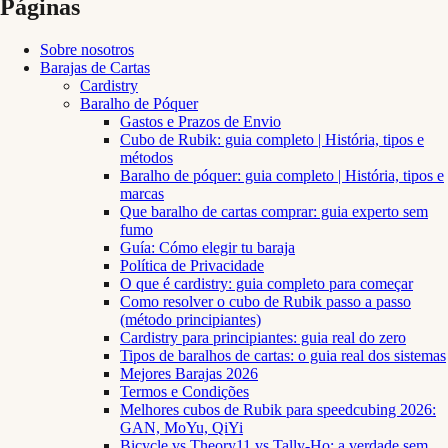
Páginas
Sobre nosotros
Barajas de Cartas
Cardistry
Baralho de Póquer
Gastos e Prazos de Envio
Cubo de Rubik: guia completo | História, tipos e
métodos
Baralho de póquer: guia completo | História, tipos e
marcas
Que baralho de cartas comprar: guia experto sem
fumo
Guía: Cómo elegir tu baraja
Política de Privacidade
O que é cardistry: guia completo para começar
Como resolver o cubo de Rubik passo a passo
(método principiantes)
Cardistry para principiantes: guia real do zero
Tipos de baralhos de cartas: o guia real dos sistemas
Mejores Barajas 2026
Termos e Condições
Melhores cubos de Rubik para speedcubing 2026:
GAN, MoYu, QiYi
Bicycle vs Theory11 vs Tally-Ho: a verdade sem