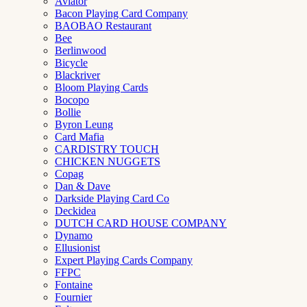
Aviator
Bacon Playing Card Company
BAOBAO Restaurant
Bee
Berlinwood
Bicycle
Blackriver
Bloom Playing Cards
Bocopo
Bollie
Byron Leung
Card Mafia
CARDISTRY TOUCH
CHICKEN NUGGETS
Copag
Dan & Dave
Darkside Playing Card Co
Deckidea
DUTCH CARD HOUSE COMPANY
Dynamo
Ellusionist
Expert Playing Cards Company
FFPC
Fontaine
Fournier