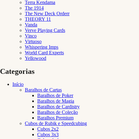
Terra Kendama
The 1914
The New Deck Orderr
THEORY 11
Vanda
Verve Playing Cards
Vinco
Virtuoso
Whispering Imps
World Card Experts
Yellowood
Categorias
Início
Baralhos de Cartas
Baralhos de Poker
Baralhos de Magia
Baralhos de Cardistry
Baralhos de Coleção
Baralhos Premium
Cubos de Rubik e Speedcubing
Cubos 2x2
Cubos 3x3