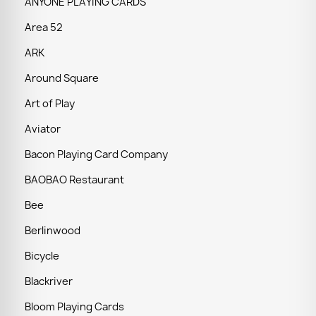
ANYONE PLAYING CARDS
Area 52
ARK
Around Square
Art of Play
Aviator
Bacon Playing Card Company
BAOBAO Restaurant
Bee
Berlinwood
Bicycle
Blackriver
Bloom Playing Cards