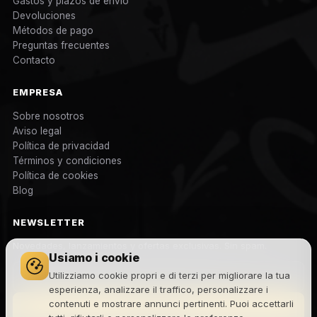
Gastos y plazos de envío
Devoluciones
Métodos de pago
Preguntas frecuentes
Contacto
EMPRESA
Sobre nosotros
Aviso legal
Política de privacidad
Términos y condiciones
Política de cookies
Blog
NEWSLETTER
Novedades, lanzamientos y ofertas exclusivas. Sin spam.
Usiamo i cookie
Utilizziamo cookie propri e di terzi per migliorare la tua
esperienza, analizzare il traffico, personalizzare i
contenuti e mostrare annunci pertinenti. Puoi accettarli
Suscribirme